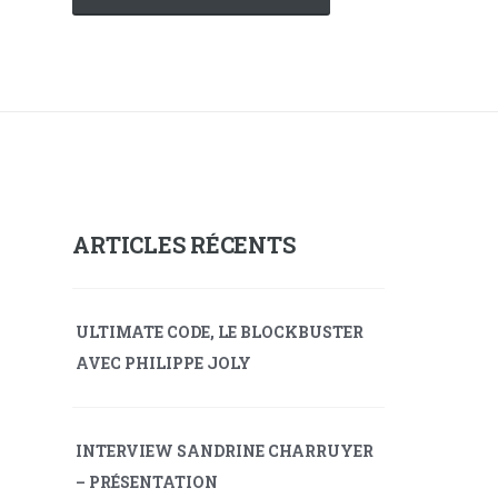
A
l
t
e
r
n
ARTICLES RÉCENTS
a
t
ULTIMATE CODE, LE BLOCKBUSTER
i
AVEC PHILIPPE JOLY
v
e
:
INTERVIEW SANDRINE CHARRUYER
– PRÉSENTATION