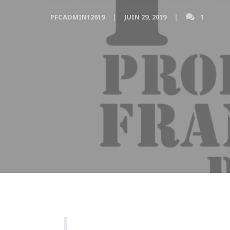
PFCADMIN12619
JUIN 29, 2019
1