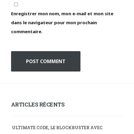
Enregistrer mon nom, mon e-mail et mon site
dans le navigateur pour mon prochain
commentaire.
A
l
t
e
ARTICLES RÉCENTS
r
n
ULTIMATE CODE, LE BLOCKBUSTER AVEC
a