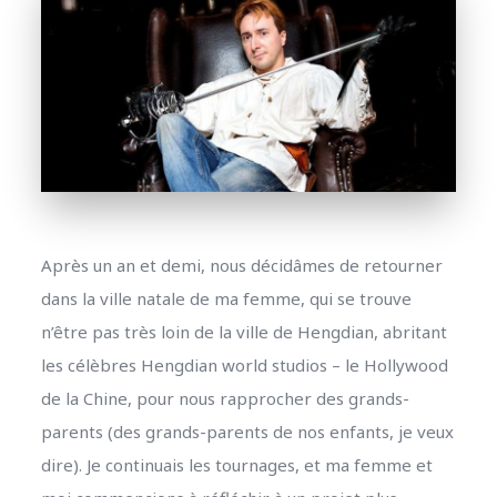
Après un an et demi, nous décidâmes de retourner
dans la ville natale de ma femme, qui se trouve
n’être pas très loin de la ville de Hengdian, abritant
les célèbres Hengdian world studios – le Hollywood
de la Chine, pour nous rapprocher des grands-
parents (des grands-parents de nos enfants, je veux
dire). Je continuais les tournages, et ma femme et