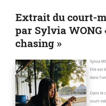
Extrait du court-m
par Sylvia WONG « 
chasing »
Sylvia W
Elle est 
dans l’u
Dans le c
court-m