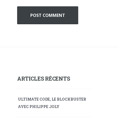
A
l
t
e
r
n
ARTICLES RÉCENTS
a
t
ULTIMATE CODE, LE BLOCKBUSTER
i
AVEC PHILIPPE JOLY
v