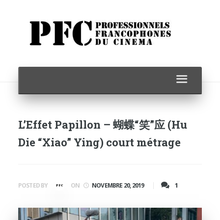
L’Effet Papillon – 蝴蝶“笑”应 (Hu
Die “Xiao” Ying) court métrage
1
POSTED BY
ON
NOVEMBRE 20, 2019